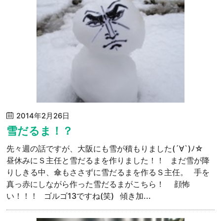
2014年2月26日
雪だるま！？
先々週の話ですが、大阪にも雪が積もりました(´∀`)ﾉ☆
昼休みにＳ主任と雪だるまを作りました！！ まだ雪が降
りしきる中、傘もささずに雪だるまを作るＳ主任。 手を
真っ赤にしながら作った雪だるまがこちら！ 顔怖
い！！！ ゴルゴ13ですね(笑) 傾き加...