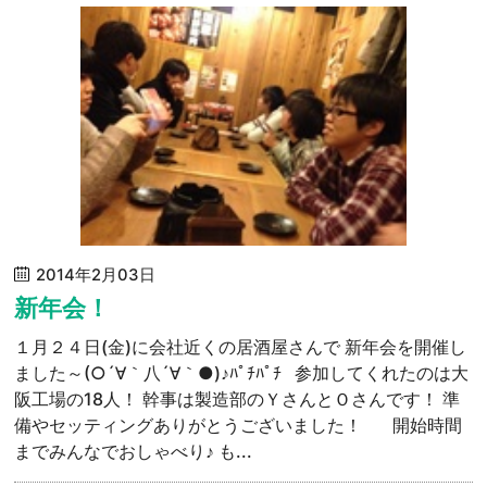
2014年2月03日
新年会！
１月２４日(金)に会社近くの居酒屋さんで 新年会を開催し
ました～(○´∀｀八´∀｀●)♪ﾊﾟﾁﾊﾟﾁ 参加してくれたのは大
阪工場の18人！ 幹事は製造部のＹさんとＯさんです！ 準
備やセッティングありがとうございました！ 開始時間
までみんなでおしゃべり♪ も...