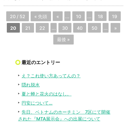
20 / 52
« 先頭
«
...
10
...
18
19
20
21
22
...
30
40
50
...
»
最後 »
最近のエントリー
え？これ使い方あってんの？
隠れ脱水
夏と蝉と花火のはなし。
円安について…
先日、ベトナムのホーチミン 7区にて開催
された『MTA展示会』への出展について