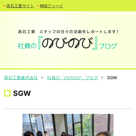
高石工業サイト
RSSフィード
高石工業株式会社
社員の「のびのび」ブログ
SGW
SGW