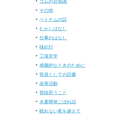
ゴムの豆知識
その他
ベトナムの話
むかしばなし
仕事のはなし
味紀行
工場見学
感傷的なときのために
投資としての読書
改善活動
普段思うこと
水素開発こぼれ話
眠れない夜を越えて