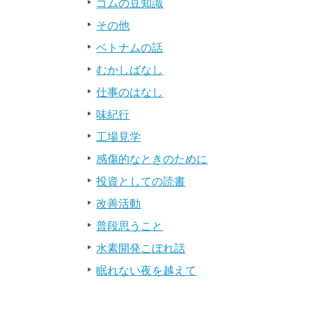
ゴムの豆知識
その他
ベトナムの話
むかしばなし
仕事のはなし
味紀行
工場見学
感傷的なときのために
投資としての読書
改善活動
普段思うこと
水素開発こぼれ話
眠れない夜を越えて