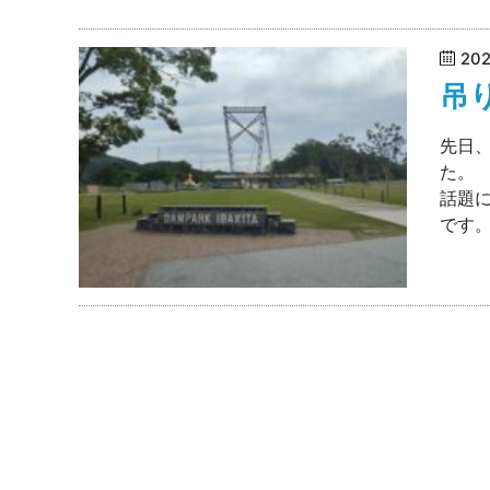
20
吊
先日、
た。
話題
です。