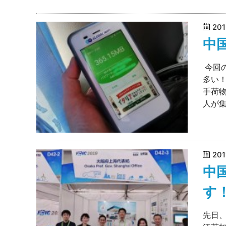
20
中
今回
多い
手荷
人が集
20
中
す
先日