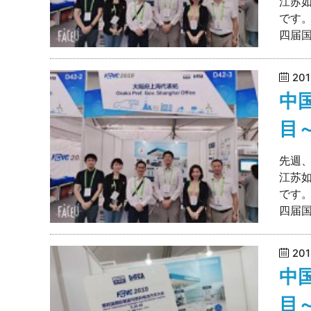
江苏
です。
四届国
20
中
目
先週
江苏
です。
四届国
20
中
目