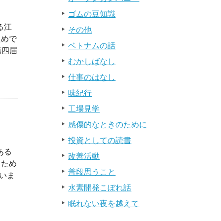
ゴムの豆知識
る江
その他
ためで
ベトナムの話
第四届
むかしばなし
仕事のはなし
味紀行
工場見学
感傷的なときのために
投資としての読書
ある
改善活動
るため
普段思うこと
いま
水素開発こぼれ話
眠れない夜を越えて