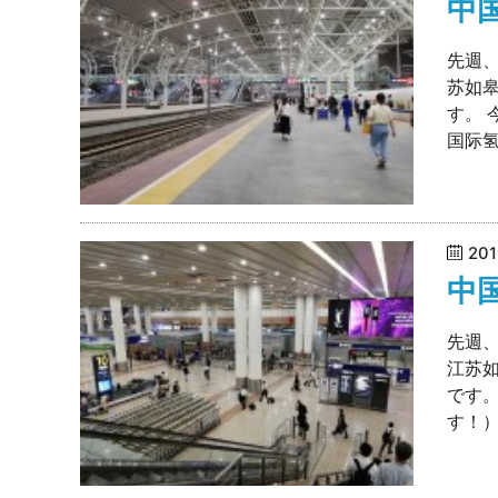
中
先週
苏如
す。 
国际氢
20
中
先週
江苏
です
す！）