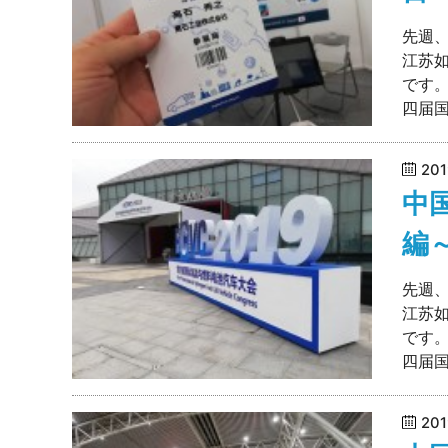
先週
江苏
です。
四届国
20
中
編
先週
江苏
です。
四届国
20