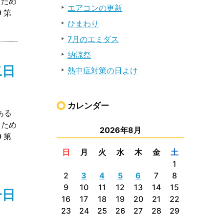
るため
エアコンの更新
 第
ひまわり
7月のエミダス
納涼祭
二日
熱中症対策の日よけ
カレンダー
ある
るため
2026年8月
 第
日
月
火
水
木
金
土
1
2
3
4
5
6
7
8
9
10
11
12
13
14
15
一日
16
17
18
19
20
21
22
23
24
25
26
27
28
29