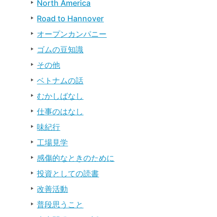
North America
Road to Hannover
オープンカンパニー
ゴムの豆知識
その他
ベトナムの話
むかしばなし
仕事のはなし
味紀行
工場見学
感傷的なときのために
投資としての読書
改善活動
普段思うこと