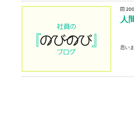
20
人
鳥取
思いま