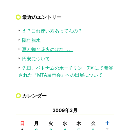
最近のエントリー
え？これ使い方あってんの？
隠れ脱水
夏と蝉と花火のはなし。
円安について…
先日、ベトナムのホーチミン 7区にて開催
された『MTA展示会』への出展について
カレンダー
2009年3月
日
月
火
水
木
金
土