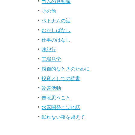
ゴムの豆知識
その他
ベトナムの話
むかしばなし
仕事のはなし
味紀行
工場見学
感傷的なときのために
投資としての読書
改善活動
普段思うこと
水素開発こぼれ話
眠れない夜を越えて