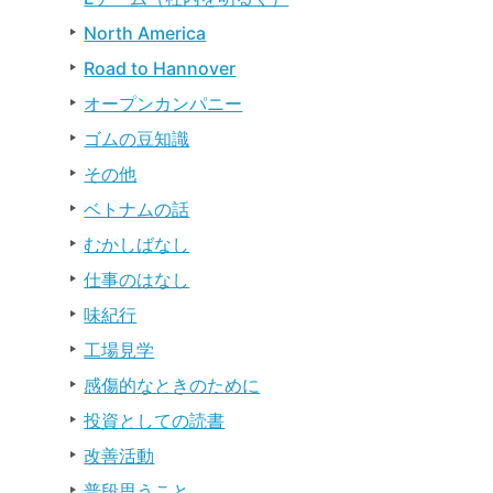
North America
Road to Hannover
オープンカンパニー
ゴムの豆知識
その他
ベトナムの話
むかしばなし
仕事のはなし
味紀行
工場見学
感傷的なときのために
投資としての読書
改善活動
普段思うこと