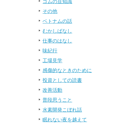
ゴムの豆知識
その他
ベトナムの話
むかしばなし
仕事のはなし
味紀行
工場見学
感傷的なときのために
投資としての読書
改善活動
普段思うこと
水素開発こぼれ話
眠れない夜を越えて