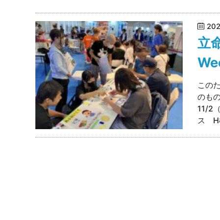
20
立命
We
このた
のも
11/
ス H棟