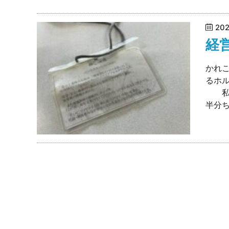
20
経
かれこ
るホ
私の
半分ち