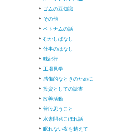
ゴムの豆知識
その他
ベトナムの話
むかしばなし
仕事のはなし
味紀行
工場見学
感傷的なときのために
投資としての読書
改善活動
普段思うこと
水素開発こぼれ話
眠れない夜を越えて