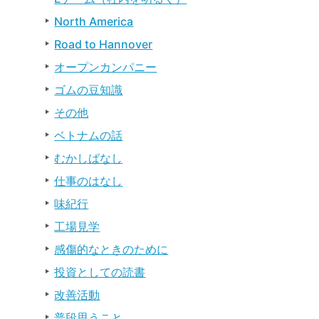
North America
Road to Hannover
オープンカンパニー
ゴムの豆知識
その他
ベトナムの話
むかしばなし
仕事のはなし
味紀行
工場見学
感傷的なときのために
投資としての読書
改善活動
普段思うこと