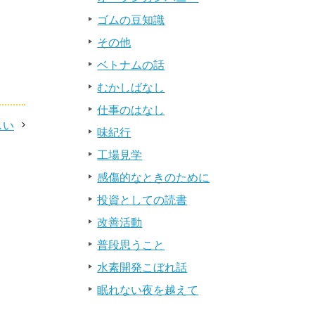
ゴムの豆知識
その他
ベトナムの話
むかしばなし
仕事のはなし
しい
味紀行
工場見学
感傷的なときのために
投資としての読書
改善活動
普段思うこと
水素開発こぼれ話
眠れない夜を越えて