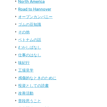
North America
Road to Hannover
オープンカンパニー
ゴムの豆知識
その他
ベトナムの話
むかしばなし
仕事のはなし
味紀行
工場見学
感傷的なときのために
投資としての読書
改善活動
普段思うこと