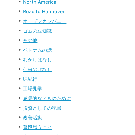
North America
Road to Hannover
オープンカンパニー
ゴムの豆知識
その他
ベトナムの話
むかしばなし
仕事のはなし
味紀行
工場見学
感傷的なときのために
投資としての読書
改善活動
普段思うこと