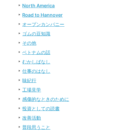
North America
Road to Hannover
オープンカンパニー
ゴムの豆知識
その他
ベトナムの話
むかしばなし
仕事のはなし
味紀行
工場見学
感傷的なときのために
投資としての読書
改善活動
普段思うこと