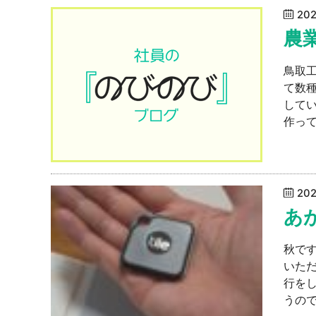
20
農
鳥取
て数
して
作って
20
あ
秋で
いた
行を
うので