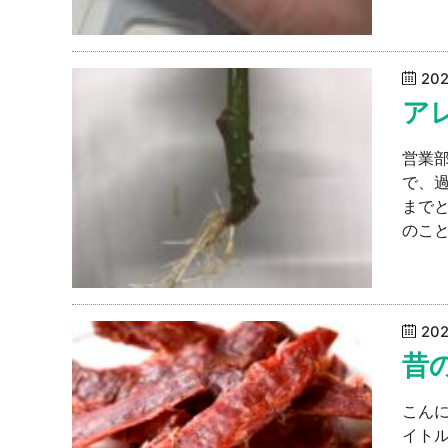
20
ア
営業
で、
まで
のこと
20
昔
こんに
イトル