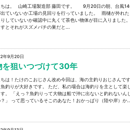
ちは。 山崎工場製造部 藤田です。 9月20日の朝、台風1
が出ていないか工場の見回りを行っていました。 雨樋が外れた
たりしていないか確認中に丸くて茶色い物体が目に入りました。
すとそれがスズメバチの巣だと...
22年9月20日
物を狙いつづけて30年
にちは！たけのこおじさん改め今回は、海の主釣りおじさんで
、魚釣りが大好きです。 ただ、私の場合は海釣りを主として楽
ます。 「えっ？魚釣りって大物は船で沖に出ないと釣れないん
？」 って思っているそこのあなた！おかっぱり（陸や岸）か..
22年9月13日