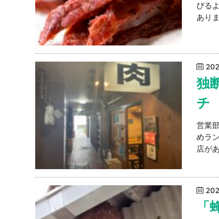
びる
ありま
20
独
チ
営業部
めラ
店があ
20
「