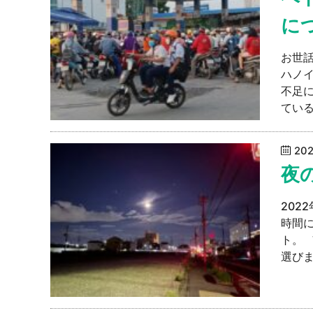
に
お世
ハノ
不足
ている
20
夜
202
時間に
ト。
選びま