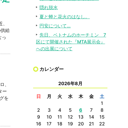
隠れ脱水
夏と蝉と花火のはなし。
近、
円安について…
の供給
先日、ベトナムのホーチミン 7
なっ
区にて開催された『MTA展示会』
への出展について
カレンダー
2026年8月
キロ、
ター
日
月
火
水
木
金
土
グを
1
2
3
4
5
6
7
8
9
10
11
12
13
14
15
16
17
18
19
20
21
22