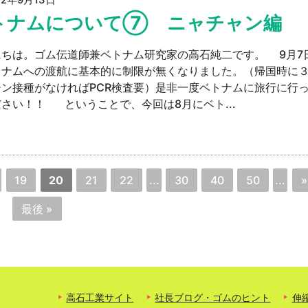
トナムについて⑦ ニャチャン編
にちは。ゴム伝道師兼ベトナム研究家の高石純二です。 9月7
トナムへの渡航に基本的に制限が無くなりました。（帰国時に
チン接種がなければPCR検査要）是非一度ベトナムに旅行に行
さい！！ ということで、今回は8月にベト...
19
20
21
22
...
30
40
50
...
»
最後 »
高石工業サイト
社長ブログ・ゴムのヒント
伸