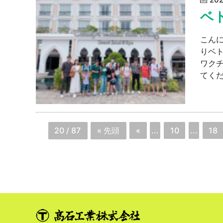
ベ
こん
りベ
ワク
てくだ
20 / 87
« 先頭
«
...
10
...
18