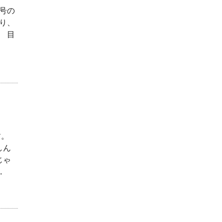
4号の
り、
 目
す。
しん
じゃ
.