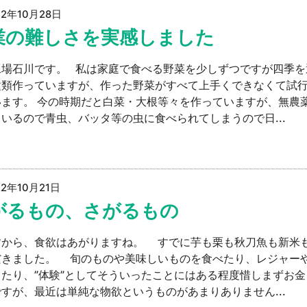
22年10月28日
業の難しさを実感しました
工場石川です。 私は家庭で食べる野菜を少しずつですが四季を
種類作っていますが、作った野菜がすべて上手くできなくて試
います。 今の時期だと白菜・大根等々を作っていますが、無農
いるので青虫、バッタ等の虫に食べられてしまうので日...
22年10月21日
がるもの、さがるもの
すから、食欲はあがりますね。 すでに芋も栗も秋刀魚も新米
だきました。 旬のものや美味しいものを食べたり、レジャー
したり、”体験”としてそういったことにはある程度惜しまずお金
すが、最近は単純な物欲というものがあまりありません...