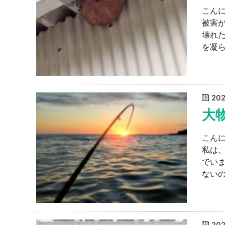
こんに
被害
壊れ
を凝ら
20
大
こん
私は
でい
ないの
20