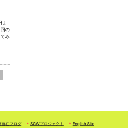
日よ
３回の
ってみ
縮自在ブログ
SGWプロジェクト
English Site