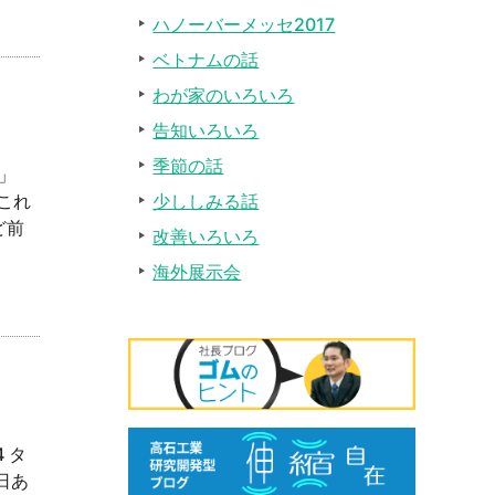
ハノーバーメッセ2017
ベトナムの話
わが家のいろいろ
告知いろいろ
季節の話
」
少ししみる話
これ
ど前
改善いろいろ
海外展示会
 タ
日あ