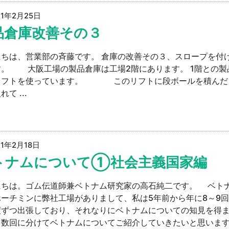
21年2月25日
品倉庫改善その３
にちは、営業部の斉藤です。 倉庫の改善その３、スロープを付
す。 大阪工場の製品倉庫は工場2階にあります。 1階との製
リフトを使っています。 このリフトに段ボールを積んだ
て ...
21年2月18日
トナムについて①社会主義国家編
にちは。ゴム伝道師兼ベトナム研究家の高石純二です。 ベト
ーチミンに弊社工場がありまして、私は5年前から年に8～9回
度ずつ出張しており、それなりにベトナムについての知見を得
、数回に分けてベトナムについてご紹介していきたいと思いま