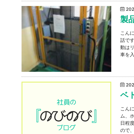
20
製
こん
話で
動は
車を入れ
20
ベ
こん
ム、ホ
日程
ので