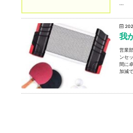
...
20
我
営業
ンセ
間に
加減で