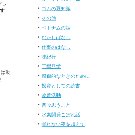
少し
ゴムの豆知識
です
その他
ベトナムの話
むかしばなし
仕事のはなし
味紀行
工場見学
人は動
感傷的なときのために
ま
投資としての読書
.
改善活動
普段思うこと
水素開発こぼれ話
眠れない夜を越えて