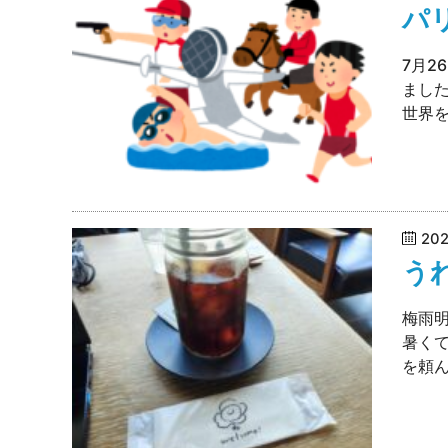
パ
7月2
まし
世界を迎え
20
う
梅雨
暑く
を頼