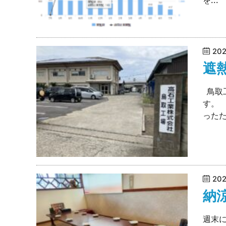
20
遮
鳥取
す。
ったた
20
納
週末