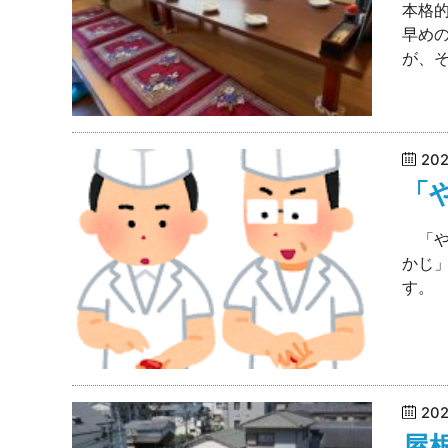
本格
早め
が、そ
20
「
「や
かじ
す。
20
屋