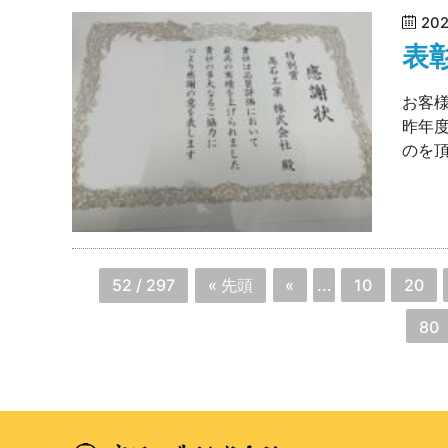
20
表
お客
昨年
のを
52 / 297
« 先頭
«
...
10
20
80