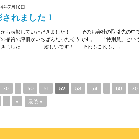
24年7月16日
彰されました！
様から表彰していただきました！ そのお会社の取引先の中
度の品質の評価がいちばんだったそうです。 「特別賞」とい
頂きました。 嬉しいです！ それもこれも、...
30
...
50
51
52
53
54
...
60
70
...
»
最後 »