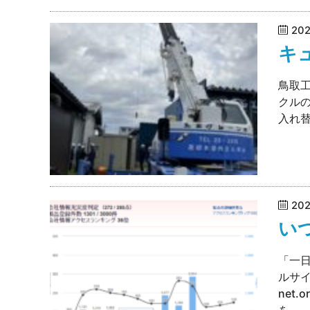
20
キ
鳥取
クル
入れ
20
い
「一
ルサイ
net
を...