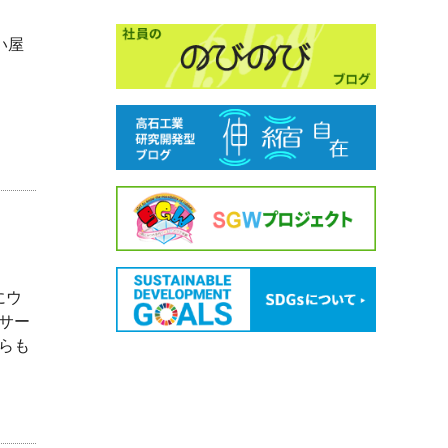
い屋
た。
にウ
サー
らも