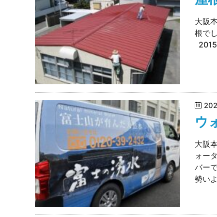
大阪
根で
201
20
ウ
大阪
ォー
バー
勢いよ.