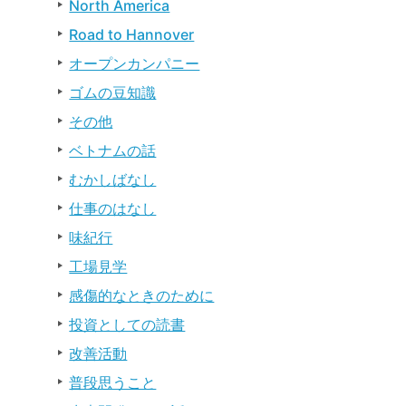
North America
Road to Hannover
オープンカンパニー
ゴムの豆知識
その他
ベトナムの話
むかしばなし
仕事のはなし
味紀行
工場見学
感傷的なときのために
投資としての読書
改善活動
普段思うこと