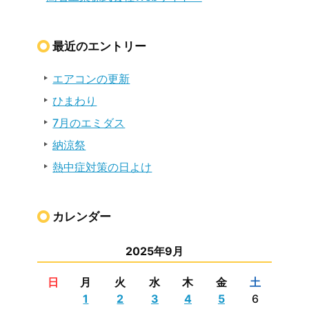
最近のエントリー
エアコンの更新
ひまわり
7月のエミダス
納涼祭
熱中症対策の日よけ
カレンダー
2025年9月
日
月
火
水
木
金
土
1
2
3
4
5
6