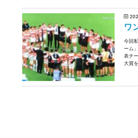
20
ワ
今回
ーム
表チー
大賞を