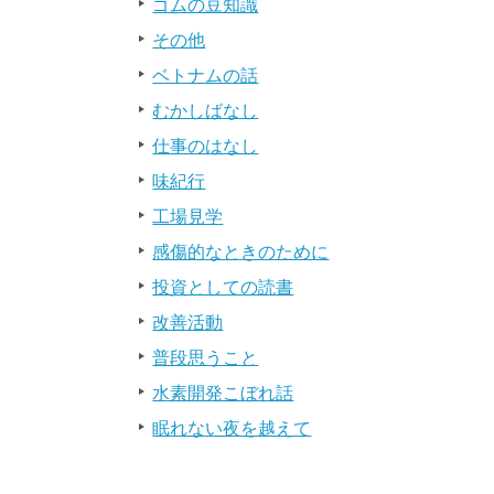
ゴムの豆知識
その他
ベトナムの話
むかしばなし
仕事のはなし
味紀行
工場見学
感傷的なときのために
投資としての読書
改善活動
普段思うこと
水素開発こぼれ話
眠れない夜を越えて