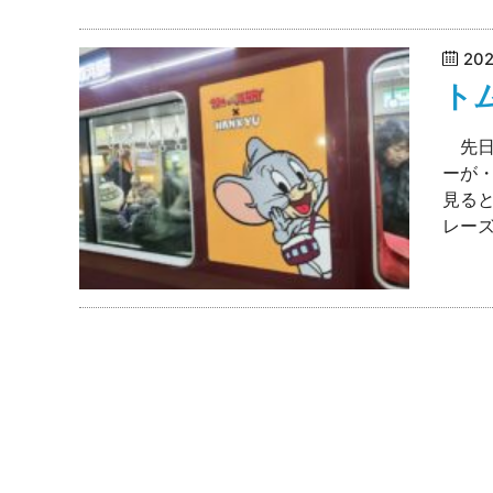
20
ト
先日
ーが
見ると
レーズ.