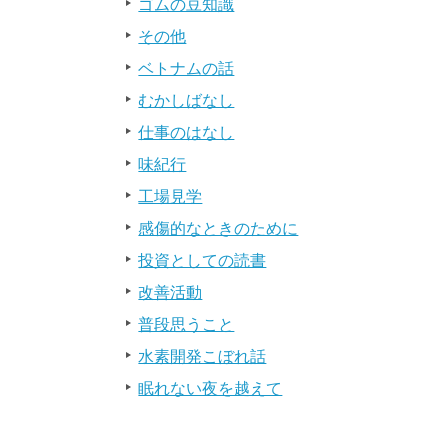
ゴムの豆知識
その他
ベトナムの話
むかしばなし
仕事のはなし
味紀行
工場見学
感傷的なときのために
投資としての読書
改善活動
普段思うこと
水素開発こぼれ話
眠れない夜を越えて