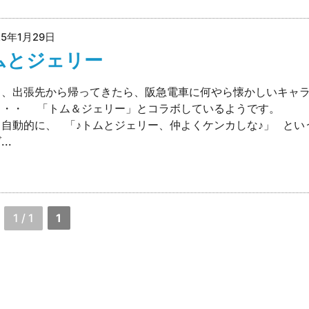
25年1月29日
ムとジェリー
、出張先から帰ってきたら、阪急電車に何やら懐かしいキャ
・・・ 「トム＆ジェリー」とコラボしているようです。 
自動的に、 「♪トムとジェリー、仲よくケンカしな♪」 とい
..
1 / 1
1