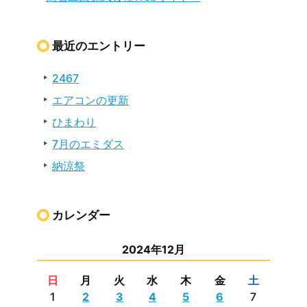
最近のエントリー
2467
エアコンの更新
ひまわり
7月のエミダス
納涼祭
カレンダー
2024年12月
日
月
火
水
木
金
土
1
2
3
4
5
6
7