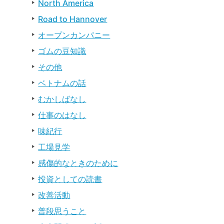
North America
Road to Hannover
オープンカンパニー
ゴムの豆知識
その他
ベトナムの話
むかしばなし
仕事のはなし
味紀行
工場見学
感傷的なときのために
投資としての読書
改善活動
普段思うこと