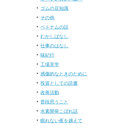
ゴムの豆知識
その他
ベトナムの話
むかしばなし
仕事のはなし
味紀行
工場見学
感傷的なときのために
投資としての読書
改善活動
普段思うこと
水素開発こぼれ話
眠れない夜を越えて