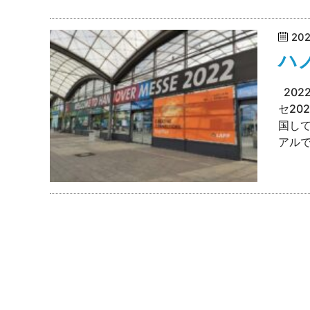
20
ハ
202
セ20
国し
アルで