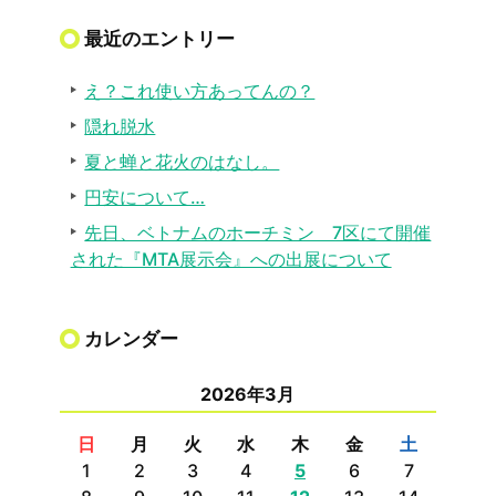
最近のエントリー
え？これ使い方あってんの？
隠れ脱水
夏と蝉と花火のはなし。
円安について…
先日、ベトナムのホーチミン 7区にて開催
された『MTA展示会』への出展について
カレンダー
2026年3月
日
月
火
水
木
金
土
1
2
3
4
5
6
7