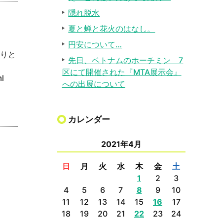
隠れ脱水
夏と蝉と花火のはなし。
円安について…
そりと
先日、ベトナムのホーチミン 7
区にて開催された『MTA展示会』
html
への出展について
カレンダー
2021年4月
日
月
火
水
木
金
土
1
2
3
4
5
6
7
8
9
10
11
12
13
14
15
16
17
18
19
20
21
22
23
24