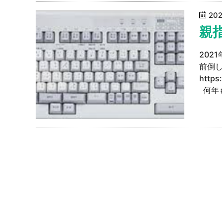
20
親
202
前倒し
https
何年も