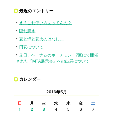
最近のエントリー
え？これ使い方あってんの？
隠れ脱水
夏と蝉と花火のはなし。
円安について…
先日、ベトナムのホーチミン 7区にて開催
された『MTA展示会』への出展について
カレンダー
2016年5月
日
月
火
水
木
金
土
1
2
3
4
5
6
7