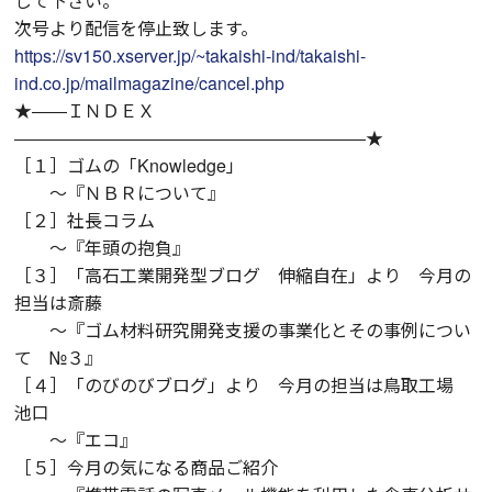
して下さい。
次号より配信を停止致します。
https://sv150.xserver.jp/~takaishi-ind/takaishi-
ind.co.jp/mailmagazine/cancel.php
★――ＩＮＤＥＸ
――――――――――――――――――――★
［１］ゴムの「Knowledge」
～『ＮＢＲについて』
［２］社長コラム
～『年頭の抱負』
［３］「高石工業開発型ブログ 伸縮自在」より 今月の
担当は斎藤
～『ゴム材料研究開発支援の事業化とその事例につい
て №３』
［４］「のびのびブログ」より 今月の担当は鳥取工場
池口
～『エコ』
［５］今月の気になる商品ご紹介