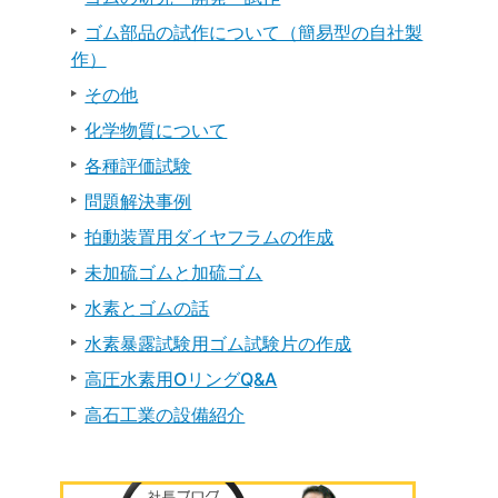
ゴム部品の試作について（簡易型の自社製
作）
その他
化学物質について
各種評価試験
問題解決事例
拍動装置用ダイヤフラムの作成
未加硫ゴムと加硫ゴム
水素とゴムの話
水素暴露試験用ゴム試験片の作成
高圧水素用OリングQ&A
高石工業の設備紹介