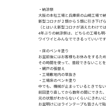
・納涼祭
大阪の本社工場と兵庫県の山崎工場で
新型コロナが２類から５類に引き下げ
（とはいえ新型コロナが消えたわけで
4年ぶりの納涼祭は、どちらの工場も明
ワイワイとみんなでできるっていいで
・床のペンキ塗り
お盆前後にはお客様もお休みをするた
その時間を使って、普段できないこと
・網戸の張替え
・工場敷地内の草抜き
・工場床のペンキ塗り
中でも、機械が止まっているときでな
前回塗り直してから数年の間にできた
元の状態がわからないくらいにきれい
お盆明けにはラインテープも皆さんで