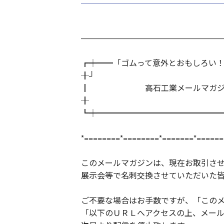
―――――――――――――――――
┏┿━━「ゴムって意外とおもしろい
╂┘
┃ 高石工業メールマガジン Vo
╂
┗┿━━━━━━━━━━━━━━━━ 2
*========*========*=======*======
このメールマガジンは、現在お取引さ
展示会等で名刺交換させていただいた
ご不要な場合はお手数ですが、「この
「以下のＵＲＬへアクセスの上、メー