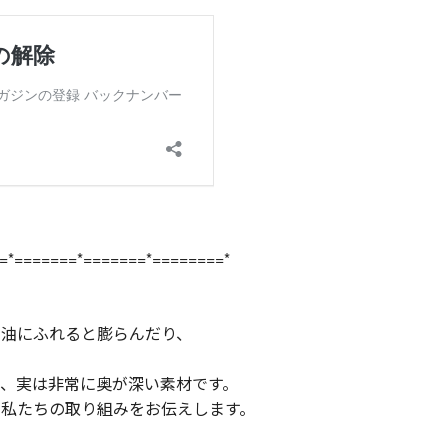
=*=======*=======*========*
、油にふれると膨らんだり、
、実は非常に奥が深い素材です。
る私たちの取り組みをお伝えします。