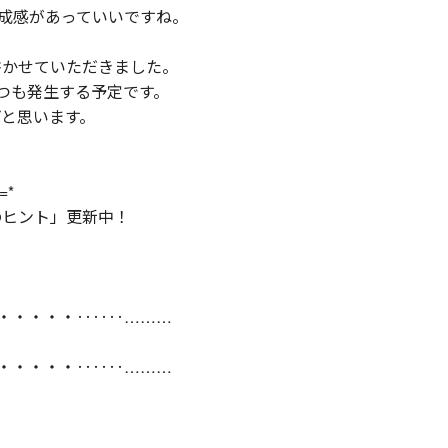
達成感があっていいですね。
書かせていただきました。
つも発生する予定です。
と思います。
=*
のヒント」更新中！
・・・・・‥‥‥………
・・・・・‥‥‥………