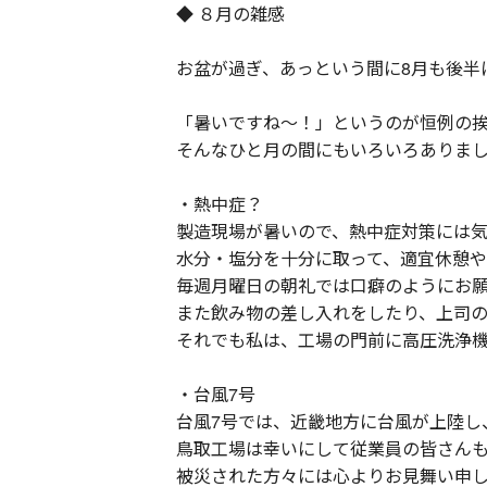
◆ ８月の雑感
お盆が過ぎ、あっという間に8月も後半
「暑いですね～！」というのが恒例の
そんなひと月の間にもいろいろありま
・熱中症？
製造現場が暑いので、熱中症対策には気
水分・塩分を十分に取って、適宜休憩
毎週月曜日の朝礼では口癖のようにお
また飲み物の差し入れをしたり、上司
それでも私は、工場の門前に高圧洗浄
・台風7号
台風7号では、近畿地方に台風が上陸し
鳥取工場は幸いにして従業員の皆さん
被災された方々には心よりお見舞い申