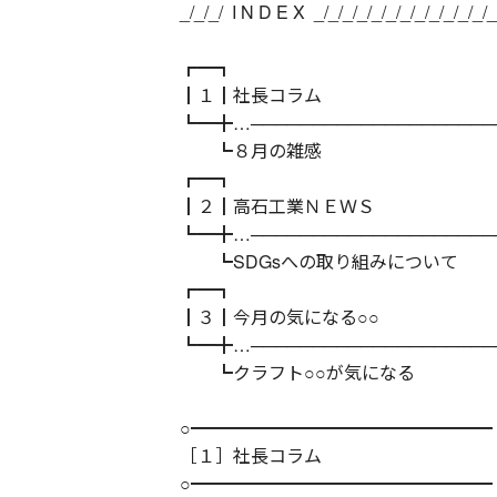
_/_/_/ I N D E X _/_/_/_/_/_/_/_/_/_/_/_/_
┏━┓
┃１┃社長コラム
┗━╋…───────────────────
┗８月の雑感
┏━┓
┃２┃高石工業ＮＥＷＳ
┗━╋…───────────────────
┗SDGsへの取り組みについて
┏━┓
┃３┃今月の気になる○○
┗━╋…───────────────────
┗クラフト○○が気になる
○━━━━━━━━━━━━━━━━━
［１］社長コラム
○━━━━━━━━━━━━━━━━━