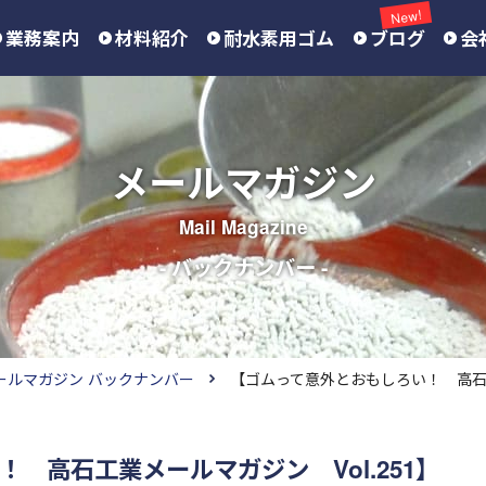
New!
業務案内
材料紹介
耐水素用ゴム
ブログ
会
メールマガジン
Mail Magazine
- バックナンバー -
ールマガジン バックナンバー
【ゴムって意外とおもしろい！ 高石工業
 高石工業メールマガジン Vol.251】