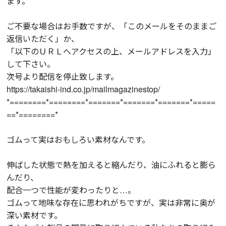
ます。
ご不要な場合はお手数ですが、「このメールをそのままご
返信いただく」か、
「以下のＵＲＬへアクセスの上、メールアドレスを入力」
して下さい。
次号より配信を停止致します。
https://takaishi-ind.co.jp/mailmagazinestop/
*========*========*=======*=======*=======*=====
==*========*
ゴムって実はおもしろい素材なんです。
伸ばした状態で熱を加えると縮んだり、油にふれると膨ら
んだり、
配合一つで性能が変わったりと…。
ゴムって地味な存在に思われがちですが、実は非常に奥が
深い素材です。