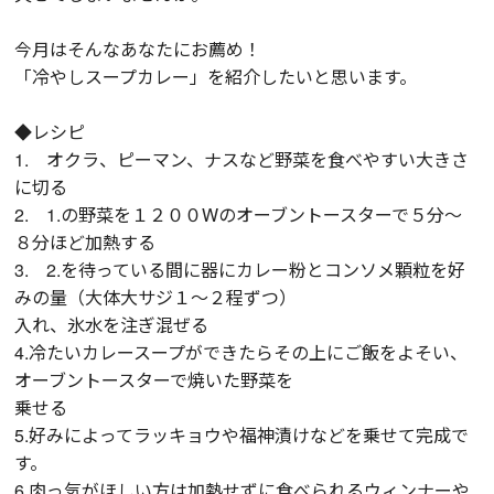
今月はそんなあなたにお薦め！
「冷やしスープカレー」を紹介したいと思います。
◆レシピ
1. オクラ、ピーマン、ナスなど野菜を食べやすい大きさ
に切る
2. 1.の野菜を１２００Wのオーブントースターで５分～
８分ほど加熱する
3. 2.を待っている間に器にカレー粉とコンソメ顆粒を好
みの量（大体大サジ１～２程ずつ）
入れ、氷水を注ぎ混ぜる
4.冷たいカレースープができたらその上にご飯をよそい、
オーブントースターで焼いた野菜を
乗せる
5.好みによってラッキョウや福神漬けなどを乗せて完成で
す。
6.肉っ気がほしい方は加熱せずに食べられるウィンナーや