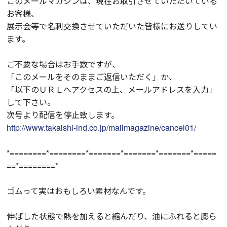
このメールマガジンは、現在お取引させていただいている
お客様、
展示会等で名刺交換させていただいた皆様にお送りしてい
ます。
ご不要な場合はお手数ですが、
「このメールをそのままご返信いただく」か、
「以下のＵＲＬへアクセスの上、メールアドレスを入力」
して下さい。
次号より配信を停止致します。
http://www.takaishi-ind.co.jp/mailmagazine/cancel01/
*========*========*=======*=======*=======*=====
==*========*
ゴムって実はおもしろい素材なんです。
伸ばした状態で熱を加えると縮んだり、油にふれると膨ら