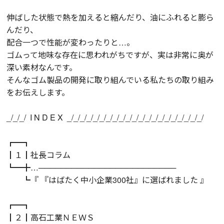
伸ばした状態で熱を加えると縮んだり、油にふれると膨ら
んだり、
配合一つで性能が変わったりと…。
ゴムって地味な存在に思われがちですが、実は非常に奥が
深い素材なんです。
そんなゴム製品の開発に取り組んでいる私たちの取り組み
をお伝えします。
_/_/_/ I N D E X _/_/_/_/_/_/_/_/_/_/_/_/_/_/_/_/_/_/_/_/_/
┏━┓
┃１┃社長コラム
┗━╋…─────────────────────────
┗『 『はばたく中小企業300社』に選ばれました 』
┏━┓
┃２┃高石工業ＮＥＷＳ