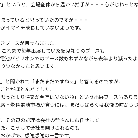
す」というと、会場全体から温かい拍手が・・・心がじわっと
集まっていると思っていたのですが・・・
場がイマイチ成長していないようです。
空きブースが目立ちました。
 これまで毎年出展していた顔見知りのブースも
料電池パビリオンでのブース数もわずかながら去年より減ったよ
より少なかったと思います。
？」と聞かれて「まだまだですねえ」と答えるのですが、
ることがほとんどでした。
、思ったより注文が今年は少ないね」という出展ブースもあり
水素・燃料電池市場が育つには、まだしばらくは我慢の時がつ
が、その辺の処理は会社の皆さんにお任せして
した。こうして会社を開けられるのも
おかげで、感謝感謝の一言です。