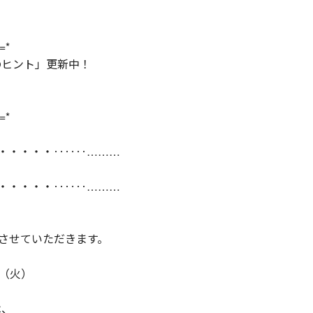
=*
のヒント」更新中！
=*
・・・・・‥‥‥………
・・・・・‥‥‥………
させていただきます。
日（火）
は、