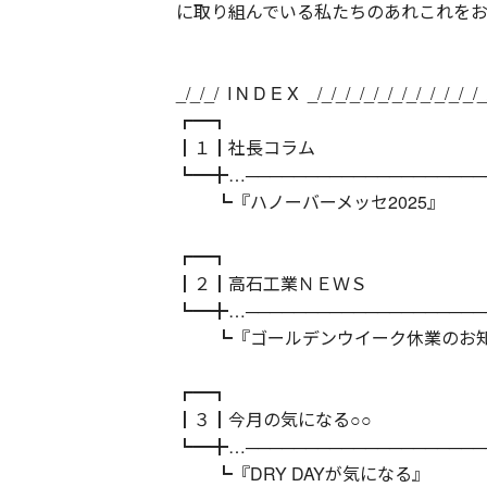
に取り組んでいる私たちのあれこれをお
_/_/_/ I N D E X _/_/_/_/_/_/_/_/_/_/_/_/_
┏━┓
┃１┃社長コラム
┗━╋…───────────────────
┗『ハノーバーメッセ2025』
┏━┓
┃２┃高石工業ＮＥＷＳ
┗━╋…───────────────────
┗『ゴールデンウイーク休業のお
┏━┓
┃３┃今月の気になる○○
┗━╋…───────────────────
┗『DRY DAYが気になる』