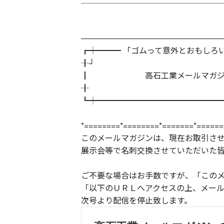
―――――――――――――――――
┏┿━━━ 「ゴムって意外とおもしろ
╂┘
┃ 高石工業メールマガジン Vo
╂
┗┿━━━━━━━━━━━━━━━━ 
*========*========*=======*======
このメールマガジンは、現在お取引さ
展示会等で名刺交換させていただいた
ご不要な場合はお手数ですが、「この
「以下のＵＲＬへアクセスの上、メー
次号より配信を停止致します。