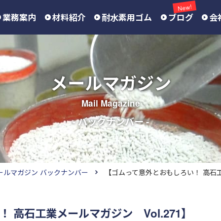
New!
業務案内
材料紹介
耐水素用ゴム
ブログ
会
メールマガジン
Mail Magazine
- バックナンバー -
ールマガジン バックナンバー
【ゴムって意外とおもしろい！ 高石工業
 高石工業メールマガジン Vol.271】