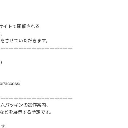
サイトで開催される
た。
展をさせていただきます。
=============================
)
r/access/
=============================
ゴムパッキンの試作案内、
などを展示する予定です。
ます。