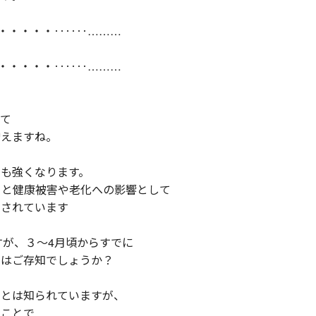
・・・・・‥‥‥………
・・・・・‥‥‥………
けて
増えますね。
も強くなります。
ると健康被害や老化への影響として
とされています
すが、３～4月頃からすでに
とはご存知でしょうか？
ことは知られていますが、
うことで