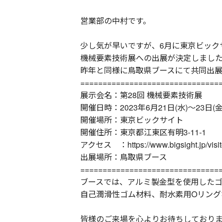
営業部の中村です。
少し気が早いですが、6月に東京ビック
機械要素技術展への出展が決定しまし
昨年と同様に鳥取県ブースにて共同出
===============================
展示会名：第28回 機械要素技術展
開催日時：2023年6月21日(水)～23日(金
開催場所：東京ビックサイト
開催住所：東京都江東区有明3-11-1
アクセス ：https://www.bigsight.jp/visito
出展場所：鳥取県ブース
===============================
ブースでは、アルミ製金型を使用した
自己潤滑性ゴム材料、耐水素用Oリング
皆様のご来場を心よりお待ちしており