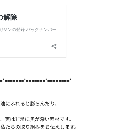
=*=======*=======*========*
、油にふれると膨らんだり、
、実は非常に奥が深い素材です。
る私たちの取り組みをお伝えします。