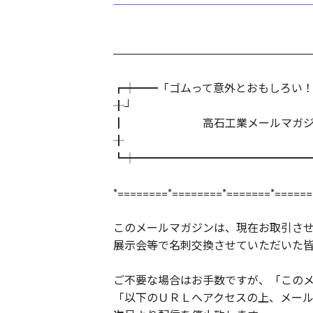
―――――――――――――――――
┏┿━━「ゴムって意外とおもしろい
╂┘
┃ 高石工業メールマガジン Vo
╂
┗┿━━━━━━━━━━━━━━━━ 2
*========*========*=======*======
このメールマガジンは、現在お取引さ
展示会等で名刺交換させていただいた
ご不要な場合はお手数ですが、「この
「以下のＵＲＬへアクセスの上、メー