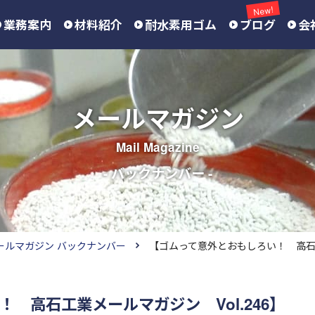
New!
業務案内
材料紹介
耐水素用ゴム
ブログ
会
メールマガジン
Mail Magazine
- バックナンバー -
ールマガジン バックナンバー
【ゴムって意外とおもしろい！ 高石工業
 高石工業メールマガジン Vol.246】