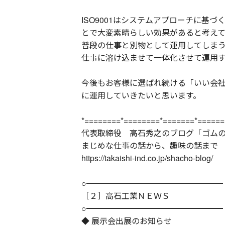
ISO9001はシステムアプローチに基
とで大変素晴らしい効果があると考えて
普段の仕事と別物として運用してしま
仕事に溶け込ませて一体化させて運用
今後もお客様に選ばれ続ける「いい会
に運用していきたいと思います。
*========*========*=======*======
代表取締役 高石秀之のブログ「ゴム
まじめな仕事の話から、趣味の話まで
https://takaishi-ind.co.jp/shacho-blog/
○━━━━━━━━━━━━━━━━━
［２］高石工業ＮＥＷＳ
○━━━━━━━━━━━━━━━━━
◆ 展示会出展のお知らせ