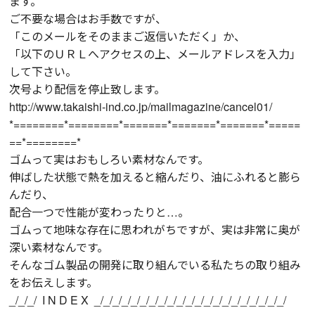
ます。
ご不要な場合はお手数ですが、
「このメールをそのままご返信いただく」か、
「以下のＵＲＬへアクセスの上、メールアドレスを入力」
して下さい。
次号より配信を停止致します。
http://www.takaishi-ind.co.jp/mailmagazine/cancel01/
*========*========*=======*=======*=======*=====
==*========*
ゴムって実はおもしろい素材なんです。
伸ばした状態で熱を加えると縮んだり、油にふれると膨ら
んだり、
配合一つで性能が変わったりと…。
ゴムって地味な存在に思われがちですが、実は非常に奥が
深い素材なんです。
そんなゴム製品の開発に取り組んでいる私たちの取り組み
をお伝えします。
_/_/_/ I N D E X _/_/_/_/_/_/_/_/_/_/_/_/_/_/_/_/_/_/_/_/_/